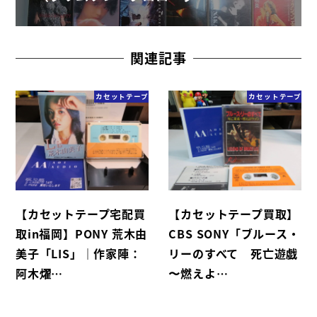
関連記事
カセットテープ
カセットテープ
【カセットテープ宅配買
【カセットテープ買取】
取in福岡】PONY 荒木由
CBS SONY「ブルース・
美子「LIS」｜作家陣：
リーのすべて 死亡遊戯
阿木燿…
〜燃えよ…