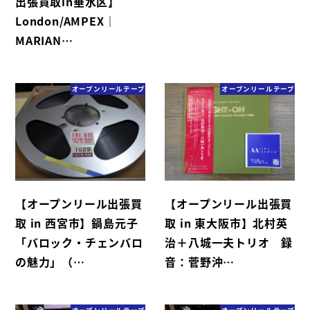
出張買取in垂水区】
London/AMPEX｜
MARIAN…
オープンリールテープ
オープンリールテープ
【オープンリール出張買
【オープンリール出張買
取 in 西宮市】鍋島元子
取 in 東大阪市】北村英
「バロック・チェンバロ
治＋八城一夫トリオ 録
の魅力」（…
音：菅野沖…