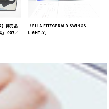
取】非売品
「ELLA FITZGERALD SWINGS
」 007／
LIGHTLY」